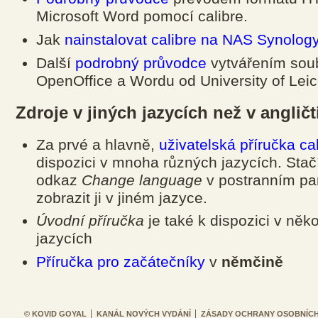
Microsoft Word pomocí calibre.
Jak
nainstalovat calibre na NAS Synolog
Další
podrobný průvodce
vytvářením sou
OpenOffice a Wordu od University of Leic
Zdroje v jiných jazycích než v angličt
Za prvé a hlavně,
uživatelská příručka ca
dispozici v mnoha různých jazycích. Stačí
odkaz
Change language
v postranním pa
zobrazit ji v jiném jazyce.
Úvodní příručka
je také k dispozici v něk
jazycích
Příručka pro začátečníky
v
němčině
© KOVID GOYAL
KANÁL NOVÝCH VYDÁNÍ
ZÁSADY OCHRANY OSOBNÍCH