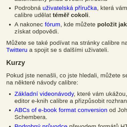
Podrobná
uživatelská příručka
, která vám
calibre udělat
téměř cokoli
.
A nakonec
fórum
, kde můžete
položit ja
získat odpovědi.
Můžete se také podívat na stránky calibre 
Twitteru
a spojit se s dalšími uživateli.
Kurzy
Pokud jste nenašli, co jste hledali, můžete s
na některé návody calibre:
Základní videonávody
, které vám ukážou,
editor e-knih calibre a přizpůsobit rozhran
ABCs of e-book format conversion
od Jo
Schembera.
Podrobný průvodce
převodem formátů H