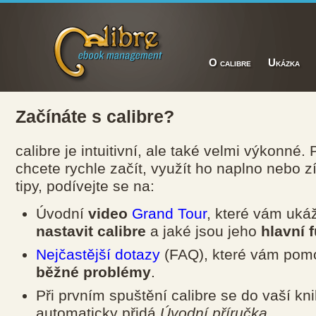
O calibre
Ukázka
Začínáte s calibre?
calibre je intuitivní, ale také velmi výkonné.
chcete rychle začít, využít ho naplno nebo 
tipy, podívejte se na:
Úvodní
video
Grand Tour
, které vám ukáž
nastavit calibre
a jaké jsou jeho
hlavní 
Nejčastější dotazy
(FAQ), které vám po
běžné problémy
.
Při prvním spuštění calibre se do vaší kn
automaticky přidá
Úvodní příručka