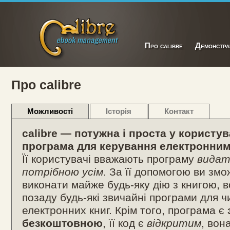
Про calibre
Демонстра
Про calibre
Можливості
Історія
Контакт
Учасники розробки
У пр
calibre — потужна і проста у користув
програма для керування електронни
Її користувачі вважають програму
вида
потрібною усім
. За її допомогою ви змо
виконати майже будь-яку дію з книгою, 
позаду будь-які звичайні програми для 
електронних книг. Крім того, програма є
безкоштовною
, її код є
відкритим
, вон